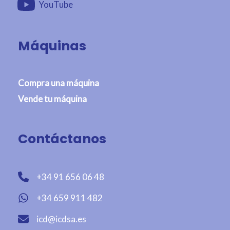
YouTube
Máquinas
Compra una máquina
Vende tu máquina
Contáctanos
+34 91 656 06 48
+34 659 911 482
icd@icdsa.es