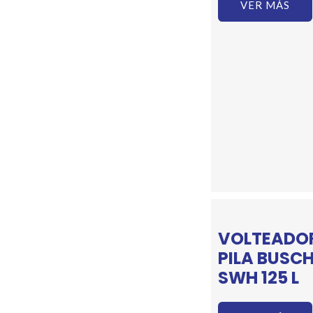
VER MÁS
VOLTEADOR
PILA BUSC
SWH 125 L